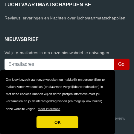
LUCHTVAARTMAATSCHAPPIJEN.BE
Reviews, ervaringen en klachten over luchtvaartmaatschappijen
NIEUWSBRIEF
Vul je e-mailadres in om onze nieuwsbrief te ontvangen.
Om jouw bezoek aan onze website nog makkelijk en persoonlijker te
Contact
Privacy
maken zetten we cookies (en daarmee vergelijkbare technieken) in.
Met deze cookies kunnen wij en derde partijen informatie over jou
Algemene
FAQ
verzamelen en jouw internetgedrag binnen (en mogelijk ook buiten)
Voorwaarden
onze website volgen.
Meer informatie
Copyright © 2026 Luchtvaartmaatschappijen.be
Build review
OK
sites with ReviewTycoon