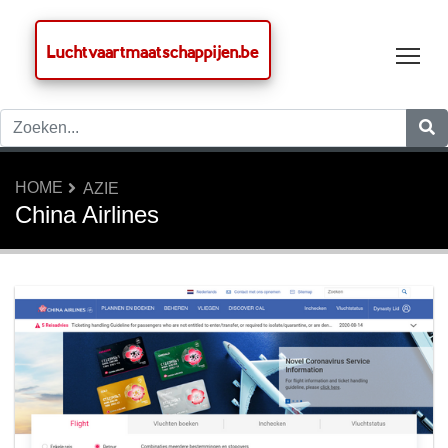
Luchtvaartmaatschappijen.be
Tog
HOME
AZIE
China Airlines