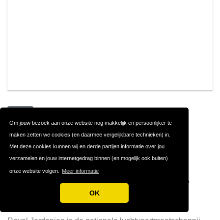
ROYAL JORDANIAN
#18
Om jouw bezoek aan onze website nog makkelijk en persoonlijker te
maken zetten we cookies (en daarmee vergelijkbare technieken) in.
Royal Jordanian: Een
Met deze cookies kunnen wij en derde partijen informatie over jou
verzamelen en jouw internetgedrag binnen (en mogelijk ook buiten)
Betrouwbare
onze website volgen.
Meer informatie
Luchtvaartmaatschappij voor
OK
Uw Reizen