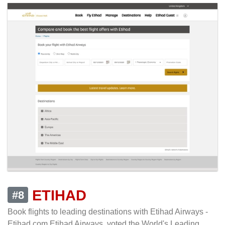
ETIHAD
#8
Book flights to leading destinations with Etihad Airways -
Etihad.com Etihad Airways, voted the World's Leading