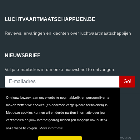
LUCHTVAARTMAATSCHAPPIJEN.BE
Reviews, ervaringen en klachten over luchtvaartmaatschappijen
NIEUWSBRIEF
Vul je e-mailadres in om onze nieuwsbrief te ontvangen.
Om jouw bezoek aan onze website nog makkelijk en persoonlijker te
Contact
Privacy
maken zetten we cookies (en daarmee vergelijkbare technieken) in.
Met deze cookies kunnen wij en derde partijen informatie over jou
Algemene
FAQ
verzamelen en jouw internetgedrag binnen (en mogelijk ook buiten)
Voorwaarden
onze website volgen.
Meer informatie
Copyright © 2026 Luchtvaartmaatschappijen.be
Build review